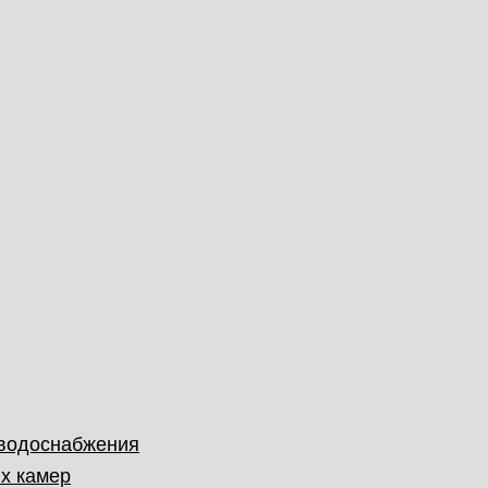
 водоснабжения
х камер