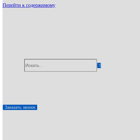
Перейти к содержимому
ГУП «Санэпидемстанция»
г. Красноярск, Взлетная улица, 57, 660135
Email: info@gup-ses.ru
Красноярск
Ваш город
Искать...
✆
8 (800) 775-05-92
🖂
info@gup-ses.ru
Заказать звонок