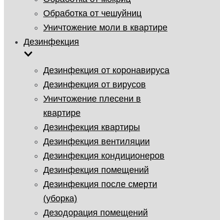
Обработка от чешуйниц
Уничтожение моли в квартире
Дезинфекция
Дезинфекция от коронавируса
Дезинфекция от вирусов
Уничтожение плесени в
квартире
Дезинфекция квартиры
Дезинфекция вентиляции
Дезинфекция кондиционеров
Дезинфекция помещений
Дезинфекция после смерти
(уборка)
Дезодорация помещений