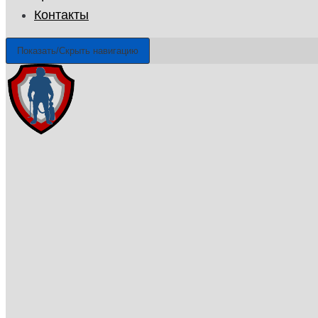
Контакты
Показать/Скрыть навигацию
ГУП «Санэпидемстанция»
г. Красноярск, Взлетная улица, 57, 660135
Email: info@gup-ses.ru
Красноярск
Ваш город