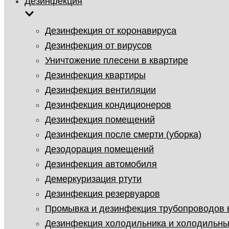
Дезинфекция
Дезинфекция от коронавируса
Дезинфекция от вирусов
Уничтожение плесени в квартире
Дезинфекция квартиры
Дезинфекция вентиляции
Дезинфекция кондиционеров
Дезинфекция помещений
Дезинфекция после смерти (уборка)
Дезодорация помещений
Дезинфекция автомобиля
Демеркуризация ртути
Дезинфекция резервуаров
Промывка и дезинфекция трубопроводов
Дезинфекция холодильника и холодильны