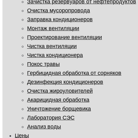
Зачистка резервуаров от нефтепродуктов
Очистка мусоропровода
Заправка кондиционеров
Монтаж вентиляции
Проектирование вентиляции
Чистка вентиляции
Чистка кондиционера
Покос травы
Гербицидная обработка от сорняков
Дезинфекция кондиционеров
Очистка жироуловителей
Акарицидная обработка
Уничтожение борщевика
Лаборатория СЭС
Анализ воды
Цены