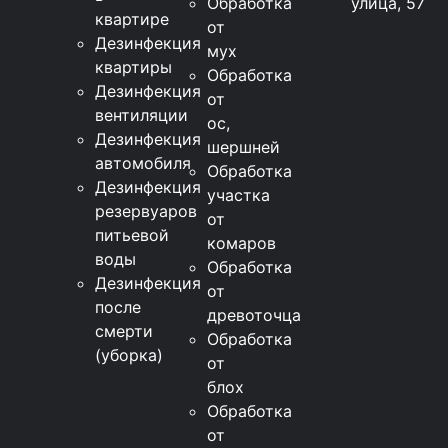
Обработка
улица, 57
квартире
от
Дезинфекция
мух
квартиры
Обработка
Дезинфекция
от
вентиляции
ос,
Дезинфекция
шершней
автомобиля
Обработка
Дезинфекция
участка
резервуаров
от
питьевой
комаров
воды
Обработка
Дезинфекция
от
после
древоточца
смерти
Обработка
(уборка)
от
блох
Обработка
от