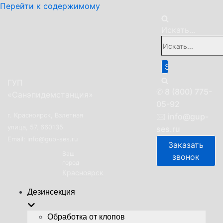
Перейти к содержимому
Искать...
ГУП
✆
8 (800) 775-
«Санэпидемстанция»
05-92
г. Красноярск, Взлетная
🖂
info@gup-
улица, 57, 660135
ses.ru
Email: info@gup-ses.ru
Заказать
Ваш
звонок
город
Красноярск
Дезинсекция
Обработка от клопов