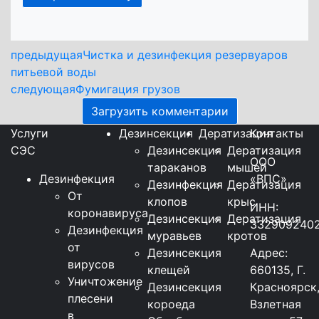
предыдущая
Чистка и дезинфекция резервуаров
питьевой воды
следующая
Фумигация грузов
Загрузить комментарии
Услуги
Дезинсекция
Дератизация
Контакты
СЭС
Дезинсекция
Дератизация
ООО
тараканов
мышей
Дезинфекция
«ВПС»
Дезинфекция
Дератизация
От
клопов
крыс
ИНН:
коронавируса
Дезинсекция
Дератизация
332909240
Дезинфекция
муравьев
кротов
от
Дезинсекция
Адрес:
вирусов
клещей
660135, Г.
Уничтожение
Дезинсекция
Красноярск
плесени
короеда
Взлетная
в