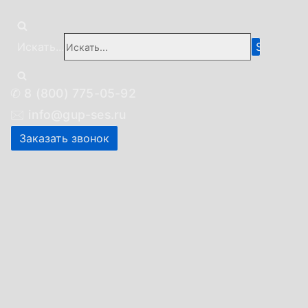
Искать...
✆
8 (800) 775-05-92
🖂
info@gup-ses.ru
Заказать звонок