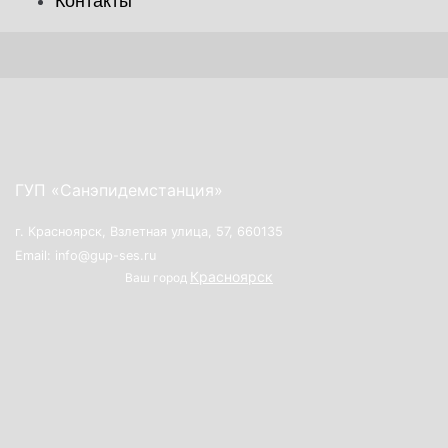
Контакты
ГУП «Санэпидемстанция»
г. Красноярск, Взлетная улица, 57, 660135
Email: info@gup-ses.ru
Красноярск
Ваш город