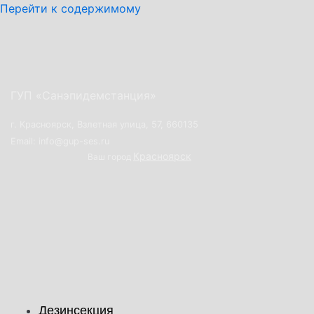
Перейти к содержимому
ГУП «Санэпидемстанция»
г. Красноярск, Взлетная улица, 57, 660135
Email: info@gup-ses.ru
Красноярск
Ваш город
Дезинсекция