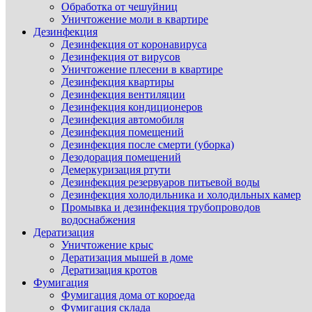
Обработка от чешуйниц
Уничтожение моли в квартире
Дезинфекция
Дезинфекция от коронавируса
Дезинфекция от вирусов
Уничтожение плесени в квартире
Дезинфекция квартиры
Дезинфекция вентиляции
Дезинфекция кондиционеров
Дезинфекция автомобиля
Дезинфекция помещений
Дезинфекция после смерти (уборка)
Дезодорация помещений
Демеркуризация ртути
Дезинфекция резервуаров питьевой воды
Дезинфекция холодильника и холодильных камер
Промывка и дезинфекция трубопроводов
водоснабжения
Дератизация
Уничтожение крыс
Дератизация мышей в доме
Дератизация кротов
Фумигация
Фумигация дома от короеда
Фумигация склада