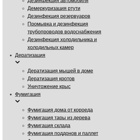
Дезинфекция автомобиля
Демеркуризация ртути
Дезинфекция резервуаров
Промывка и дезинфекция
трубопроводов водоснабжения
Дезинфекция холодильника и
холодильных камер
Дератизация
Дератизация мышей в доме
Дератизация кротов
Уничтожение крыс
Фумигация
Фумигация дома от короеда
Фумигация тары из дерева
Фумигация склада
Фумигация поддонов и паллет