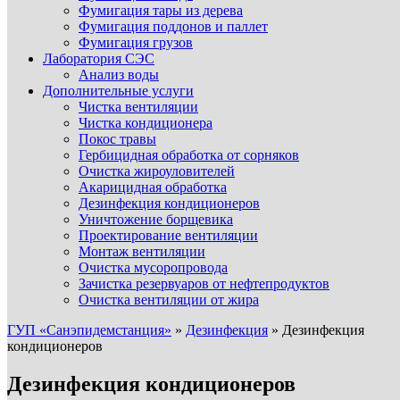
Фумигация тары из дерева
Фумигация поддонов и паллет
Фумигация грузов
Лаборатория СЭС
Анализ воды
Дополнительные услуги
Чистка вентиляции
Чистка кондиционера
Покос травы
Гербицидная обработка от сорняков
Очистка жироуловителей
Акарицидная обработка
Дезинфекция кондиционеров
Уничтожение борщевика
Проектирование вентиляции
Монтаж вентиляции
Очистка мусоропровода
Зачистка резервуаров от нефтепродуктов
Очистка вентиляции от жира
ГУП «Санэпидемстанция»
»
Дезинфекция
»
Дезинфекция
кондиционеров
Дезинфекция кондиционеров