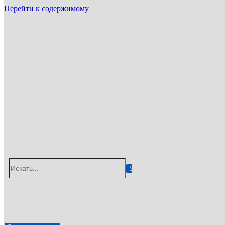
Перейти к содержимому
ГУП «Санэпидемстанция»
г. Красноярск, Взлетная улица, 57, 660135
Email: info@gup-ses.ru
Красноярск
Ваш город
Искать...
✆
8 (800) 775-05-92
🖂
info@gup-ses.ru