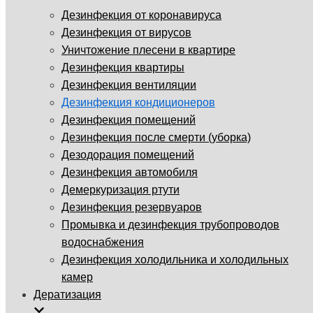
Дезинфекция от коронавируса
Дезинфекция от вирусов
Уничтожение плесени в квартире
Дезинфекция квартиры
Дезинфекция вентиляции
Дезинфекция кондиционеров
Дезинфекция помещений
Дезинфекция после смерти (уборка)
Дезодорация помещений
Дезинфекция автомобиля
Демеркуризация ртути
Дезинфекция резервуаров
Промывка и дезинфекция трубопроводов
водоснабжения
Дезинфекция холодильника и холодильных
камер
Дератизация