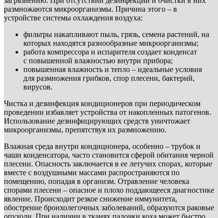
загрязнению. При отсутствии дезинфекции и очистки в них
размножаются микроорганизмы. Причина этого – в
устройстве системы охлаждения воздуха:
фильтры накапливают пыль, грязь, семена растений, на
которых находятся разнообразные микроорганизмы;
работа компрессора и испарителя создает конденсат
с повышенной влажностью внутри прибора;
повышенная влажность и тепло – идеальные условия
для размножения грибков, спор плесени, бактерий,
вирусов.
Чистка и дезинфекция кондиционеров при периодическом
проведении избавляет устройства от накопленных патогенов.
Использование дезинфицирующих средств уничтожает
микроорганизмы, препятствуя их размножению.
Влажная среда внутри кондиционера, особенно – трубок и
чаши конденсатора, часто становится сферой обитания черной
плесени. Опасность заключается в ее летучих спорах, которые
вместе с воздушными массами распространяются по
помещению, попадая в организм. Отравление человека
спорами плесени – опасное и плохо поддающееся диагностике
явление. Происходит резкое снижение иммунитета,
обострение бронхолегочных заболеваний, образуются раковые
опухоли. При наличии в тканях палочки коха может быстро