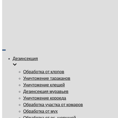
ГУП «Санэпидемстанция»
г. Красноярск, Взлетная улица, 57, 660135
Email: info@gup-ses.ru
Красноярск
Ваш город
Показать/
Скрыть
Дезинсекция
навигацию
Обработка от клопов
Уничтожение тараканов
Уничтожение клещей
Дезинсекция муравьев
Уничтожение короеда
Обработка участка от комаров
Обработка от мух
Обработка от ос, шершней